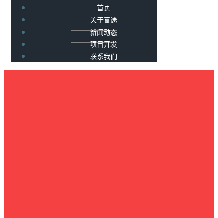
首页
关于富途
新闻动态
项目开发
联系我们