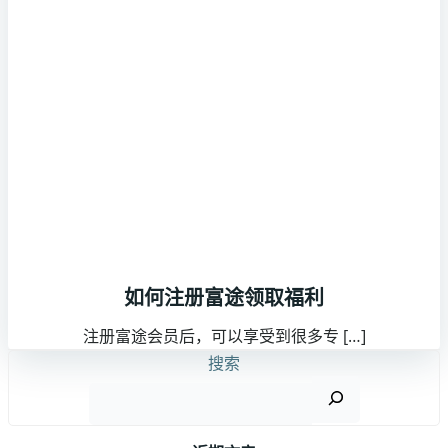
如何注册富途领取福利
注册富途会员后，可以享受到很多专 […]
搜索